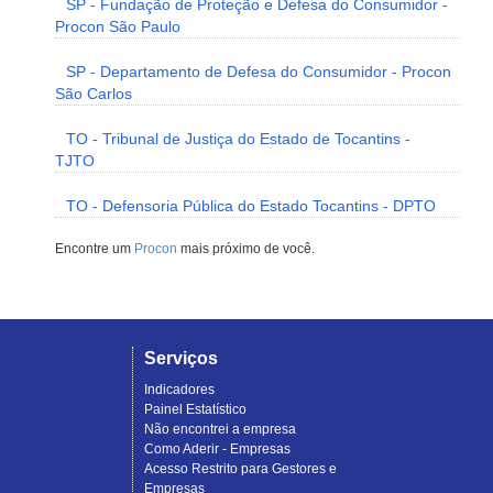
SP - Fundação de Proteção e Defesa do Consumidor -
Procon São Paulo
SP - Departamento de Defesa do Consumidor - Procon
São Carlos
TO - Tribunal de Justiça do Estado de Tocantins -
TJTO
TO - Defensoria Pública do Estado Tocantins - DPTO
Encontre um
Procon
mais próximo de você.
Serviços
Indicadores
Painel Estatístico
Não encontrei a empresa
Como Aderir - Empresas
Acesso Restrito para Gestores e
Empresas