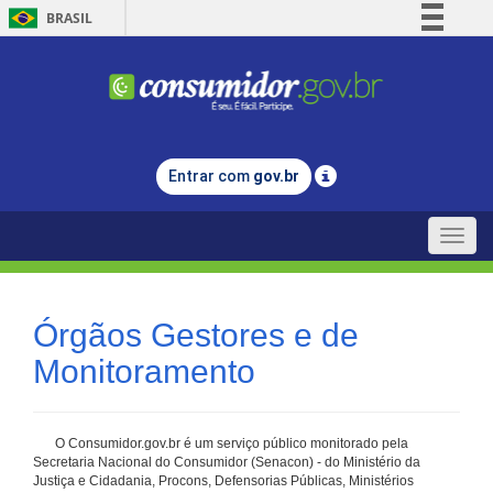
BRASIL
Simplifique!
Comunica BR
Participe
Acesso à informação
Entrar com
gov.br
Legislação
Canais
Toggle
naviga
Órgãos Gestores e de
Monitoramento
O Consumidor.gov.br é um serviço público monitorado pela
Secretaria Nacional do Consumidor (Senacon) - do Ministério da
Justiça e Cidadania, Procons, Defensorias Públicas, Ministérios