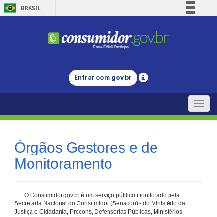
BRASIL
Simplifique!
Comunica BR
Participe
Acesso à informação
Entrar com
gov.br
Legislação
Canais
Toggle
naviga
Órgãos Gestores e de
Monitoramento
O Consumidor.gov.br é um serviço público monitorado pela
Secretaria Nacional do Consumidor (Senacon) - do Ministério da
Justiça e Cidadania, Procons, Defensorias Públicas, Ministérios