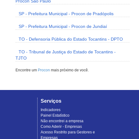
Procon São Paulo
SP - Prefeitura Municipal - Procon de Pradópolis
SP - Prefeitura Municipal - Procon de Jundiaí
TO - Defensoria Pública do Estado Tocantins - DPTO
TO - Tribunal de Justiça do Estado de Tocantins -
TJTO
Encontre um
Procon
mais próximo de você.
Serviços
Indicadores
Painel Estatístico
Não encontrei a empresa
Como Aderir - Empresas
Acesso Restrito para Gestores e
Empresas