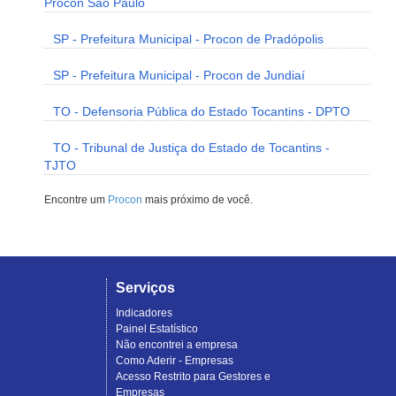
Procon São Paulo
SP - Prefeitura Municipal - Procon de Pradópolis
SP - Prefeitura Municipal - Procon de Jundiaí
TO - Defensoria Pública do Estado Tocantins - DPTO
TO - Tribunal de Justiça do Estado de Tocantins -
TJTO
Encontre um
Procon
mais próximo de você.
Serviços
Indicadores
Painel Estatístico
Não encontrei a empresa
Como Aderir - Empresas
Acesso Restrito para Gestores e
Empresas