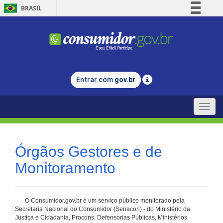
BRASIL
Simplifique!
Comunica BR
Participe
Acesso à informação
Entrar com
gov.br
Legislação
Canais
Toggle
naviga
Órgãos Gestores e de
Monitoramento
O Consumidor.gov.br é um serviço público monitorado pela
Secretaria Nacional do Consumidor (Senacon) - do Ministério da
Justiça e Cidadania, Procons, Defensorias Públicas, Ministérios