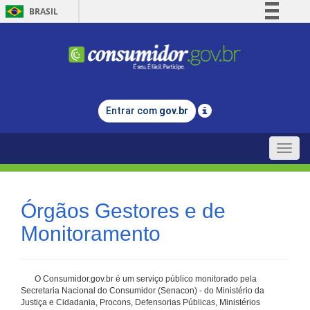
BRASIL
Simplifique!
Comunica BR
Participe
Acesso à informação
Entrar com
gov.br
Legislação
Canais
Toggle
naviga
Órgãos Gestores e de
Monitoramento
O Consumidor.gov.br é um serviço público monitorado pela
Secretaria Nacional do Consumidor (Senacon) - do Ministério da
Justiça e Cidadania, Procons, Defensorias Públicas, Ministérios