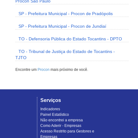
Procon São Paulo
SP - Prefeitura Municipal - Procon de Pradópolis
SP - Prefeitura Municipal - Procon de Jundiaí
TO - Defensoria Pública do Estado Tocantins - DPTO
TO - Tribunal de Justiça do Estado de Tocantins -
TJTO
Encontre um
Procon
mais próximo de você.
Serviços
Indicadores
Painel Estatístico
Não encontrei a empresa
Como Aderir - Empresas
Acesso Restrito para Gestores e
Empresas