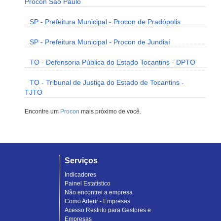
Procon São Paulo
SP - Prefeitura Municipal - Procon de Pradópolis
SP - Prefeitura Municipal - Procon de Jundiaí
TO - Defensoria Pública do Estado Tocantins - DPTO
TO - Tribunal de Justiça do Estado de Tocantins -
TJTO
Encontre um
Procon
mais próximo de você.
Serviços
Indicadores
Painel Estatístico
Não encontrei a empresa
Como Aderir - Empresas
Acesso Restrito para Gestores e
Empresas