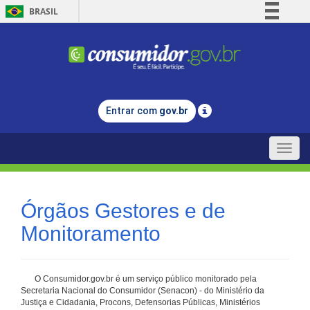
BRASIL
Simplifique!
Comunica BR
Participe
Acesso à informação
Entrar com
gov.br
Legislação
Canais
Toggle
naviga
Órgãos Gestores e de
Monitoramento
O Consumidor.gov.br é um serviço público monitorado pela
Secretaria Nacional do Consumidor (Senacon) - do Ministério da
Justiça e Cidadania, Procons, Defensorias Públicas, Ministérios