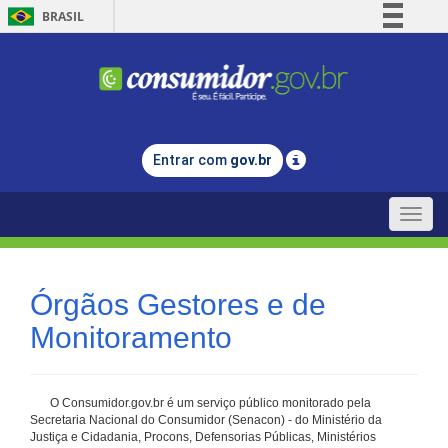
BRASIL
Simplifique!
Comunica BR
Participe
Acesso à informação
Entrar com
gov.br
Legislação
Canais
Toggle
naviga
Órgãos Gestores e de
Monitoramento
O Consumidor.gov.br é um serviço público monitorado pela
Secretaria Nacional do Consumidor (Senacon) - do Ministério da
Justiça e Cidadania, Procons, Defensorias Públicas, Ministérios