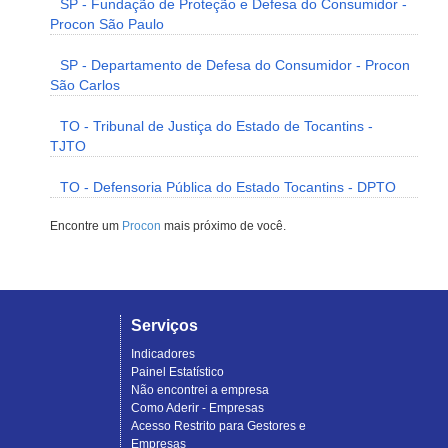
SP - Fundação de Proteção e Defesa do Consumidor -
Procon São Paulo
SP - Departamento de Defesa do Consumidor - Procon
São Carlos
TO - Tribunal de Justiça do Estado de Tocantins -
TJTO
TO - Defensoria Pública do Estado Tocantins - DPTO
Encontre um
Procon
mais próximo de você.
Serviços
Indicadores
Painel Estatístico
Não encontrei a empresa
Como Aderir - Empresas
Acesso Restrito para Gestores e
Empresas