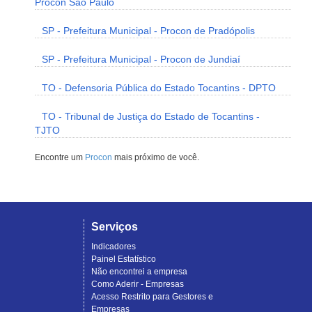
Procon São Paulo
SP - Prefeitura Municipal - Procon de Pradópolis
SP - Prefeitura Municipal - Procon de Jundiaí
TO - Defensoria Pública do Estado Tocantins - DPTO
TO - Tribunal de Justiça do Estado de Tocantins -
TJTO
Encontre um
Procon
mais próximo de você.
Serviços
Indicadores
Painel Estatístico
Não encontrei a empresa
Como Aderir - Empresas
Acesso Restrito para Gestores e
Empresas