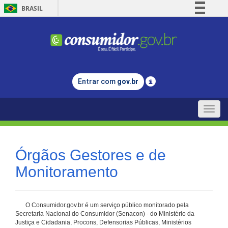
BRASIL
Simplifique!
Comunica BR
Participe
Acesso à informação
Entrar com
gov.br
Legislação
Canais
Toggle
naviga
Órgãos Gestores e de
Monitoramento
O Consumidor.gov.br é um serviço público monitorado pela
Secretaria Nacional do Consumidor (Senacon) - do Ministério da
Justiça e Cidadania, Procons, Defensorias Públicas, Ministérios