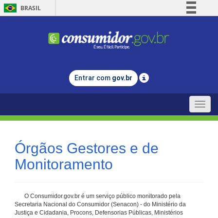
BRASIL
Simplifique!
Comunica BR
Participe
Acesso à informação
Entrar com
gov.br
Legislação
Canais
Toggle
naviga
Órgãos Gestores e de
Monitoramento
O Consumidor.gov.br é um serviço público monitorado pela
Secretaria Nacional do Consumidor (Senacon) - do Ministério da
Justiça e Cidadania, Procons, Defensorias Públicas, Ministérios