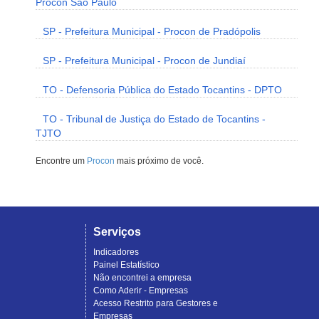
Procon São Paulo
SP - Prefeitura Municipal - Procon de Pradópolis
SP - Prefeitura Municipal - Procon de Jundiaí
TO - Defensoria Pública do Estado Tocantins - DPTO
TO - Tribunal de Justiça do Estado de Tocantins -
TJTO
Encontre um
Procon
mais próximo de você.
Serviços
Indicadores
Painel Estatístico
Não encontrei a empresa
Como Aderir - Empresas
Acesso Restrito para Gestores e
Empresas