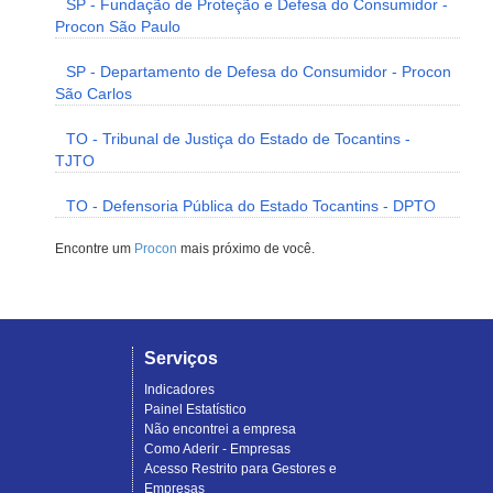
SP - Fundação de Proteção e Defesa do Consumidor -
Procon São Paulo
SP - Departamento de Defesa do Consumidor - Procon
São Carlos
TO - Tribunal de Justiça do Estado de Tocantins -
TJTO
TO - Defensoria Pública do Estado Tocantins - DPTO
Encontre um
Procon
mais próximo de você.
Serviços
Indicadores
Painel Estatístico
Não encontrei a empresa
Como Aderir - Empresas
Acesso Restrito para Gestores e
Empresas