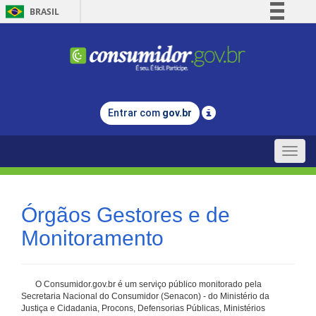
BRASIL
Simplifique!
Comunica BR
Participe
Acesso à informação
Entrar com
gov.br
Legislação
Canais
Toggle
naviga
Órgãos Gestores e de
Monitoramento
O Consumidor.gov.br é um serviço público monitorado pela
Secretaria Nacional do Consumidor (Senacon) - do Ministério da
Justiça e Cidadania, Procons, Defensorias Públicas, Ministérios