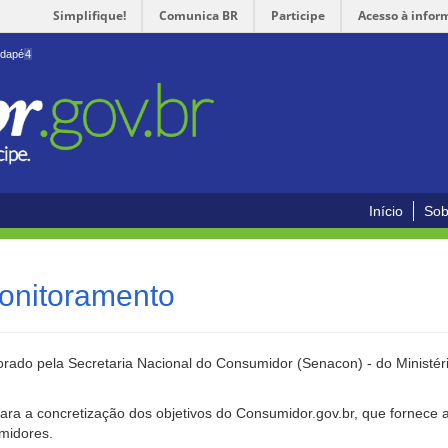
Simplifique!
Comunica BR
Participe
Acesso à infor
odapé
4
Início
Sob
onitoramento
rado pela Secretaria Nacional do Consumidor (Senacon) - do Ministéri
ara a concretização dos objetivos do Consumidor.gov.br, que fornece 
umidores.