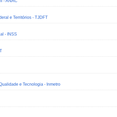
il - ANAC
deral e Territórios - TJDFT
ial - INSS
MT
 Qualidade e Tecnologia - Inmetro