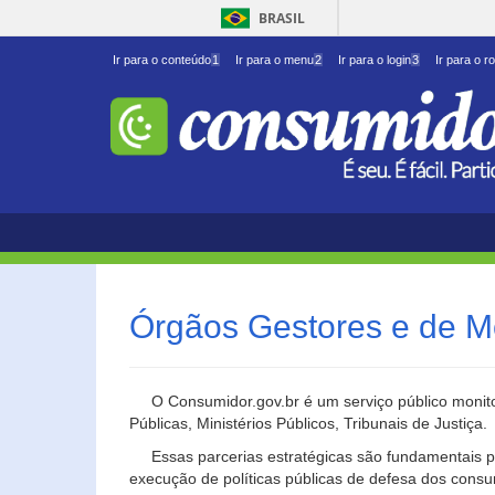
BRASIL
Ir para o conteúdo
1
Ir para o menu
2
Ir para o login
3
Ir para o r
Órgãos Gestores e de M
O Consumidor.gov.br é um serviço público monito
Públicas, Ministérios Públicos, Tribunais de Justiça.
Essas parcerias estratégicas são fundamentais p
execução de políticas públicas de defesa dos cons