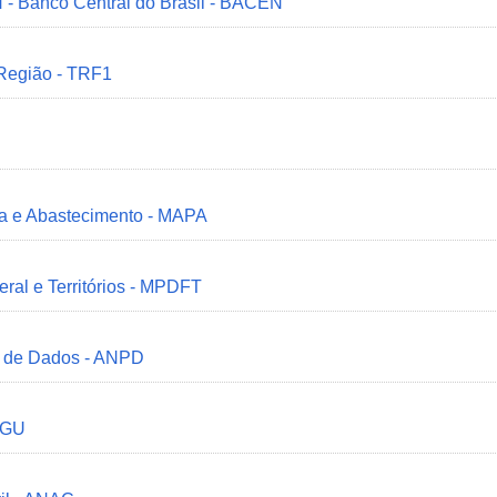
 - Banco Central do Brasil - BACEN
 Região - TRF1
ria e Abastecimento - MAPA
deral e Territórios - MPDFT
o de Dados - ANPD
 CGU