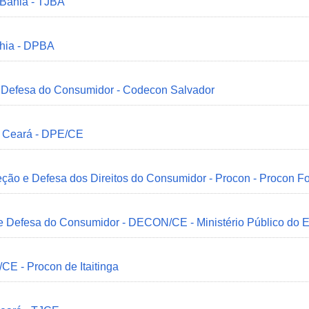
 Bahia - TJBA
ahia - DPBA
 e Defesa do Consumidor - Codecon Salvador
o Ceará - DPE/CE
ção e Defesa dos Direitos do Consumidor - Procon - Procon Fo
 e Defesa do Consumidor - DECON/CE - Ministério Público do
/CE - Procon de Itaitinga