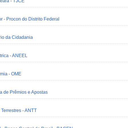
Ceará - TJCE
r - Procon do Distrito Federal
ério da Cidadania
trica - ANEEL
omia - OME
ia de Prêmios e Apostas
 Terrestres - ANTT