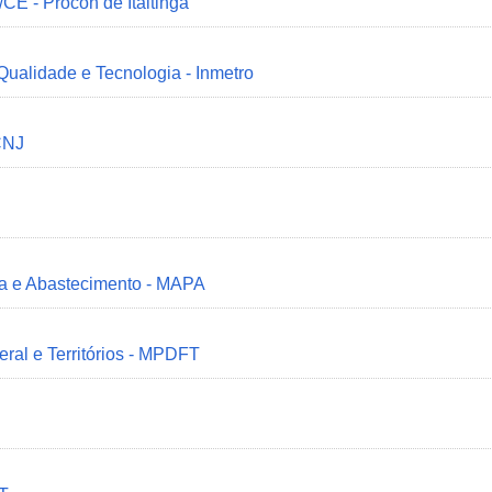
/CE - Procon de Itaitinga
 Qualidade e Tecnologia - Inmetro
CNJ
ria e Abastecimento - MAPA
deral e Territórios - MPDFT