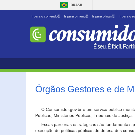
BRASIL
Ir para o conteúdo
1
Ir para o menu
2
Ir para o login
3
Ir para o r
Órgãos Gestores e de M
O Consumidor.gov.br é um serviço público monito
Públicas, Ministérios Públicos, Tribunais de Justiça.
Essas parcerias estratégicas são fundamentais p
execução de políticas públicas de defesa dos cons