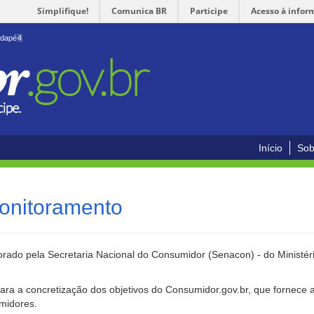
Simplifique!
Comunica BR
Participe
Acesso à infor
odapé
4
Início
Sob
onitoramento
rado pela Secretaria Nacional do Consumidor (Senacon) - do Ministéri
ara a concretização dos objetivos do Consumidor.gov.br, que fornece 
umidores.