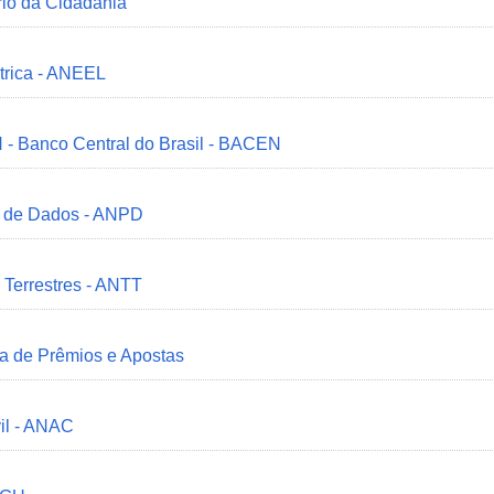
ério da Cidadania
trica - ANEEL
 - Banco Central do Brasil - BACEN
o de Dados - ANPD
 Terrestres - ANTT
ia de Prêmios e Apostas
il - ANAC