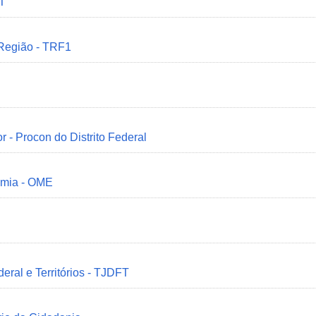
MT
 Região - TRF1
r - Procon do Distrito Federal
omia - OME
deral e Territórios - TJDFT