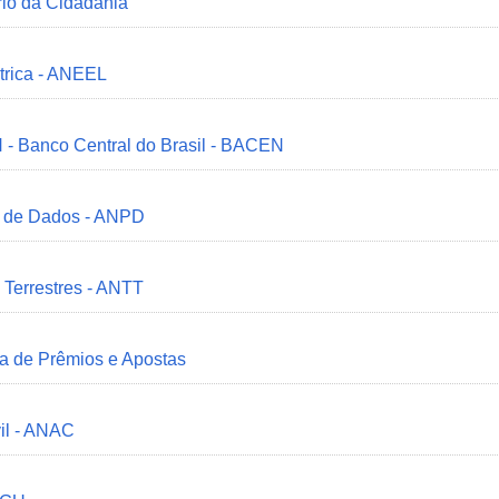
ério da Cidadania
trica - ANEEL
 - Banco Central do Brasil - BACEN
o de Dados - ANPD
 Terrestres - ANTT
ia de Prêmios e Apostas
il - ANAC