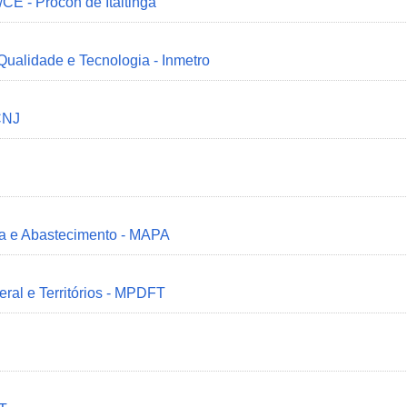
/CE - Procon de Itaitinga
 Qualidade e Tecnologia - Inmetro
CNJ
ria e Abastecimento - MAPA
deral e Territórios - MPDFT