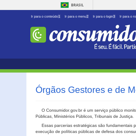
BRASIL
Ir para o conteúdo
1
Ir para o menu
2
Ir para o login
3
Ir para o r
Órgãos Gestores e de M
O Consumidor.gov.br é um serviço público monito
Públicas, Ministérios Públicos, Tribunais de Justiça.
Essas parcerias estratégicas são fundamentais p
execução de políticas públicas de defesa dos cons