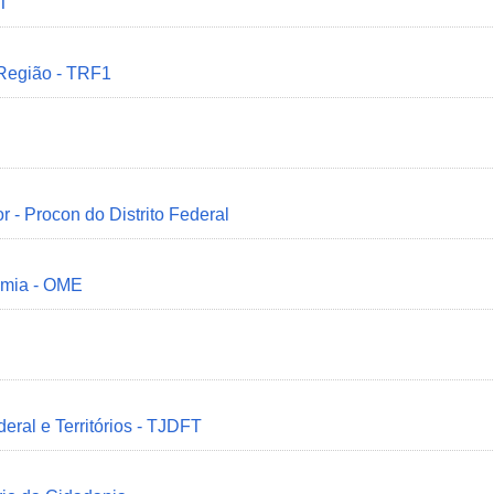
MT
 Região - TRF1
r - Procon do Distrito Federal
omia - OME
deral e Territórios - TJDFT