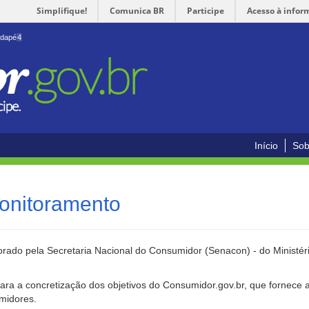
Simplifique!
Comunica BR
Participe
Acesso à infor
odapé
4
Início
Sob
onitoramento
rado pela Secretaria Nacional do Consumidor (Senacon) - do Ministéri
ara a concretização dos objetivos do Consumidor.gov.br, que fornece 
umidores.