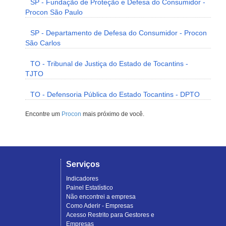
SP - Fundação de Proteção e Defesa do Consumidor -
Procon São Paulo
SP - Departamento de Defesa do Consumidor - Procon
São Carlos
TO - Tribunal de Justiça do Estado de Tocantins -
TJTO
TO - Defensoria Pública do Estado Tocantins - DPTO
Encontre um
Procon
mais próximo de você.
Serviços
Indicadores
Painel Estatístico
Não encontrei a empresa
Como Aderir - Empresas
Acesso Restrito para Gestores e
Empresas