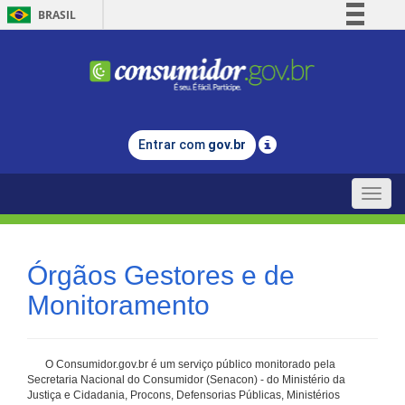
BRASIL
Simplifique!
Comunica BR
Participe
Acesso à informação
Entrar com
gov.br
Legislação
Canais
Toggle
naviga
Órgãos Gestores e de
Monitoramento
O Consumidor.gov.br é um serviço público monitorado pela
Secretaria Nacional do Consumidor (Senacon) - do Ministério da
Justiça e Cidadania, Procons, Defensorias Públicas, Ministérios