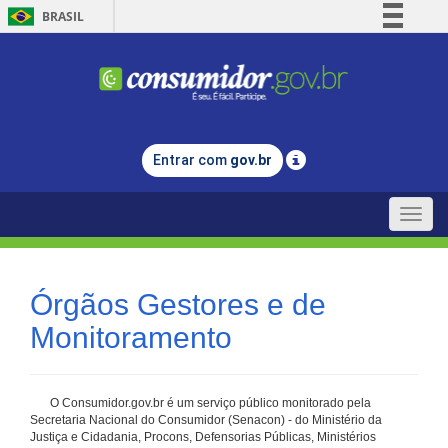
BRASIL
Simplifique!
Comunica BR
Participe
Acesso à informação
Entrar com
gov.br
Legislação
Canais
Toggle
naviga
Órgãos Gestores e de
Monitoramento
O Consumidor.gov.br é um serviço público monitorado pela
Secretaria Nacional do Consumidor (Senacon) - do Ministério da
Justiça e Cidadania, Procons, Defensorias Públicas, Ministérios