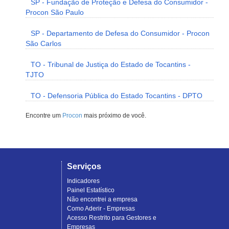
SP - Fundação de Proteção e Defesa do Consumidor -
Procon São Paulo
SP - Departamento de Defesa do Consumidor - Procon
São Carlos
TO - Tribunal de Justiça do Estado de Tocantins -
TJTO
TO - Defensoria Pública do Estado Tocantins - DPTO
Encontre um
Procon
mais próximo de você.
Serviços
Indicadores
Painel Estatístico
Não encontrei a empresa
Como Aderir - Empresas
Acesso Restrito para Gestores e
Empresas