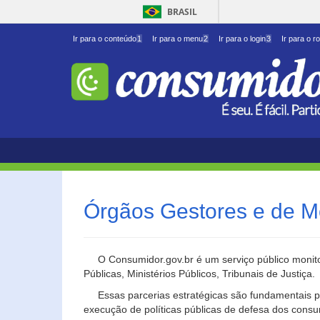
BRASIL
Ir para o conteúdo
1
Ir para o menu
2
Ir para o login
3
Ir para o r
Órgãos Gestores e de M
O Consumidor.gov.br é um serviço público monito
Públicas, Ministérios Públicos, Tribunais de Justiça.
Essas parcerias estratégicas são fundamentais p
execução de políticas públicas de defesa dos cons