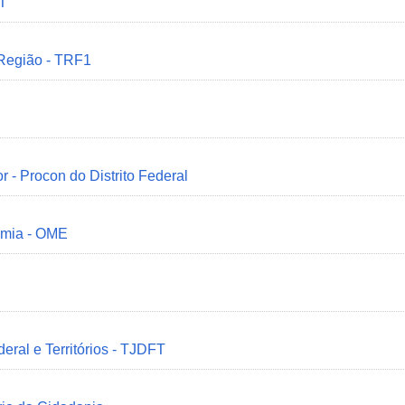
MT
 Região - TRF1
r - Procon do Distrito Federal
omia - OME
deral e Territórios - TJDFT