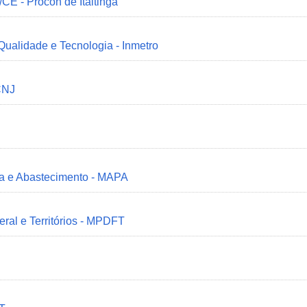
/CE - Procon de Itaitinga
 Qualidade e Tecnologia - Inmetro
CNJ
ria e Abastecimento - MAPA
deral e Territórios - MPDFT