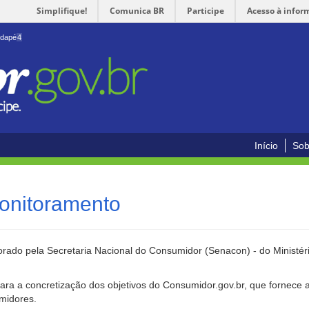
Simplifique!
Comunica BR
Participe
Acesso à infor
odapé
4
Início
Sob
onitoramento
rado pela Secretaria Nacional do Consumidor (Senacon) - do Ministéri
ara a concretização dos objetivos do Consumidor.gov.br, que fornece 
umidores.