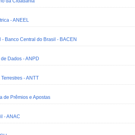
ério da Cidadania
trica - ANEEL
 - Banco Central do Brasil - BACEN
o de Dados - ANPD
 Terrestres - ANTT
ia de Prêmios e Apostas
il - ANAC