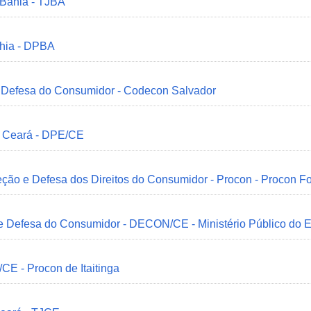
 Bahia - TJBA
ahia - DPBA
 e Defesa do Consumidor - Codecon Salvador
o Ceará - DPE/CE
ção e Defesa dos Direitos do Consumidor - Procon - Procon Fo
 e Defesa do Consumidor - DECON/CE - Ministério Público do
/CE - Procon de Itaitinga