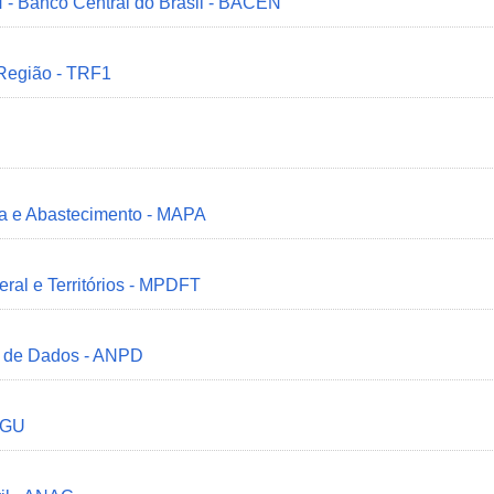
 - Banco Central do Brasil - BACEN
 Região - TRF1
ria e Abastecimento - MAPA
deral e Territórios - MPDFT
o de Dados - ANPD
 CGU