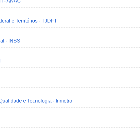
il - ANAC
deral e Territórios - TJDFT
ial - INSS
MT
 Qualidade e Tecnologia - Inmetro