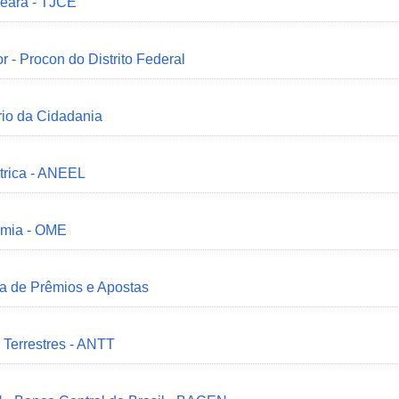
Ceará - TJCE
r - Procon do Distrito Federal
ério da Cidadania
trica - ANEEL
omia - OME
ia de Prêmios e Apostas
 Terrestres - ANTT