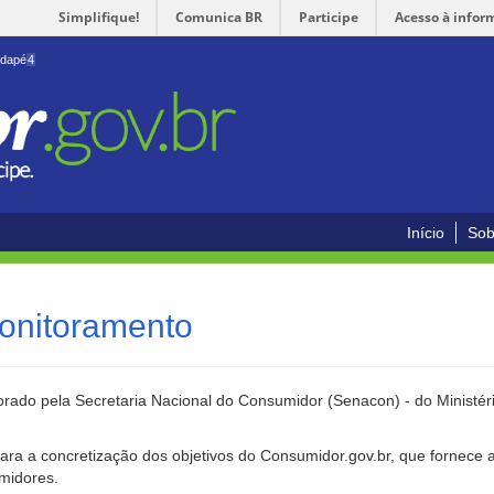
Simplifique!
Comunica BR
Participe
Acesso à infor
odapé
4
Início
Sob
onitoramento
rado pela Secretaria Nacional do Consumidor (Senacon) - do Ministéri
ara a concretização dos objetivos do Consumidor.gov.br, que fornece 
umidores.