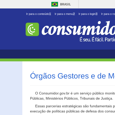
BRASIL
Ir para o conteúdo
1
Ir para o menu
2
Ir para o login
3
Ir para o r
Órgãos Gestores e de M
O Consumidor.gov.br é um serviço público monito
Públicas, Ministérios Públicos, Tribunais de Justiça.
Essas parcerias estratégicas são fundamentais p
execução de políticas públicas de defesa dos cons