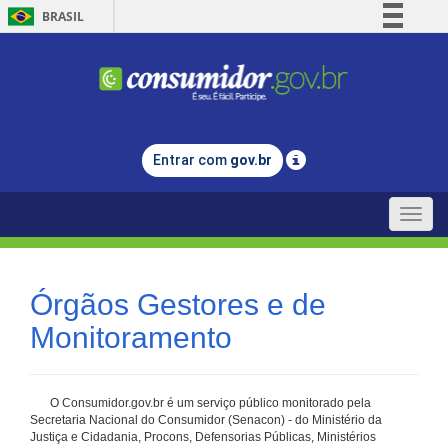
BRASIL
Simplifique!
Comunica BR
Participe
Acesso à informação
Entrar com
gov.br
Legislação
Canais
Toggle
naviga
Órgãos Gestores e de
Monitoramento
O Consumidor.gov.br é um serviço público monitorado pela
Secretaria Nacional do Consumidor (Senacon) - do Ministério da
Justiça e Cidadania, Procons, Defensorias Públicas, Ministérios