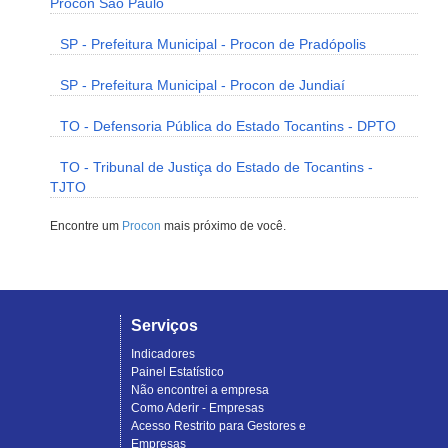
Procon São Paulo
SP - Prefeitura Municipal - Procon de Pradópolis
SP - Prefeitura Municipal - Procon de Jundiaí
TO - Defensoria Pública do Estado Tocantins - DPTO
TO - Tribunal de Justiça do Estado de Tocantins -
TJTO
Encontre um
Procon
mais próximo de você.
Serviços
Indicadores
Painel Estatístico
Não encontrei a empresa
Como Aderir - Empresas
Acesso Restrito para Gestores e
Empresas