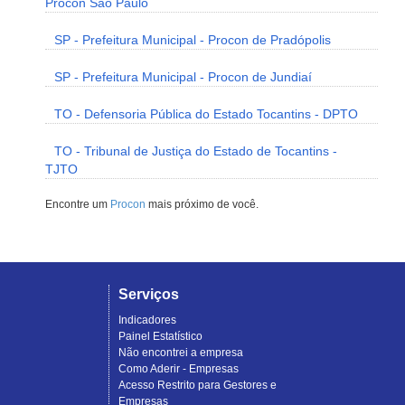
Procon São Paulo
SP - Prefeitura Municipal - Procon de Pradópolis
SP - Prefeitura Municipal - Procon de Jundiaí
TO - Defensoria Pública do Estado Tocantins - DPTO
TO - Tribunal de Justiça do Estado de Tocantins -
TJTO
Encontre um
Procon
mais próximo de você.
Serviços
Indicadores
Painel Estatístico
Não encontrei a empresa
Como Aderir - Empresas
Acesso Restrito para Gestores e
Empresas