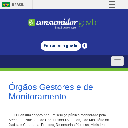
BRASIL
Simplifique!
Comunica BR
Participe
Acesso à informação
Entrar com
gov.br
Legislação
Canais
Toggle
naviga
Órgãos Gestores e de
Monitoramento
O Consumidor.gov.br é um serviço público monitorado pela
Secretaria Nacional do Consumidor (Senacon) - do Ministério da
Justiça e Cidadania, Procons, Defensorias Públicas, Ministérios