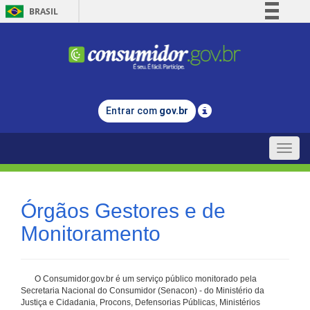
BRASIL
Simplifique!
Comunica BR
Participe
Acesso à informação
Entrar com
gov.br
Legislação
Canais
Toggle
naviga
Órgãos Gestores e de
Monitoramento
O Consumidor.gov.br é um serviço público monitorado pela
Secretaria Nacional do Consumidor (Senacon) - do Ministério da
Justiça e Cidadania, Procons, Defensorias Públicas, Ministérios