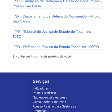
SP - Fundação de Proteção e Defesa do Consumidor -
Procon São Paulo
SP - Departamento de Defesa do Consumidor - Procon
São Carlos
TO - Tribunal de Justiça do Estado de Tocantins -
TJTO
TO - Defensoria Pública do Estado Tocantins - DPTO
Encontre um
Procon
mais próximo de você.
Serviços
Indicadores
Painel Estatístico
Não encontrei a empresa
Como Aderir - Empresas
Acesso Restrito para Gestores e
Empresas