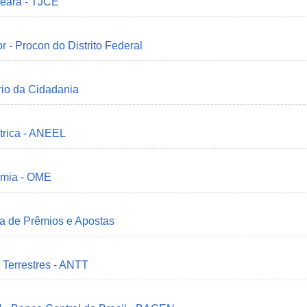
Ceará - TJCE
r - Procon do Distrito Federal
ério da Cidadania
trica - ANEEL
omia - OME
ia de Prêmios e Apostas
 Terrestres - ANTT