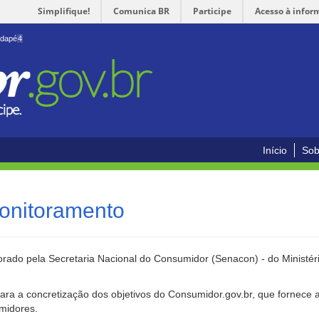
Simplifique!
Comunica BR
Participe
Acesso à infor
odapé
4
Início
Sob
onitoramento
rado pela Secretaria Nacional do Consumidor (Senacon) - do Ministéri
ara a concretização dos objetivos do Consumidor.gov.br, que fornece 
umidores.