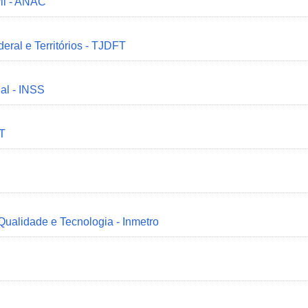
il - ANAC
deral e Territórios - TJDFT
ial - INSS
MT
 Qualidade e Tecnologia - Inmetro