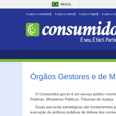
BRASIL
Ir para o conteúdo
1
Ir para o menu
2
Ir para o login
3
Ir para o r
Órgãos Gestores e de M
O Consumidor.gov.br é um serviço público monito
Públicas, Ministérios Públicos, Tribunais de Justiça.
Essas parcerias estratégicas são fundamentais p
execução de políticas públicas de defesa dos cons