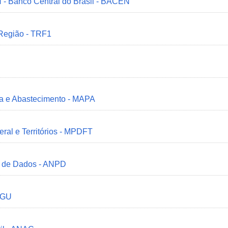
 - Banco Central do Brasil - BACEN
 Região - TRF1
ria e Abastecimento - MAPA
deral e Territórios - MPDFT
o de Dados - ANPD
 CGU