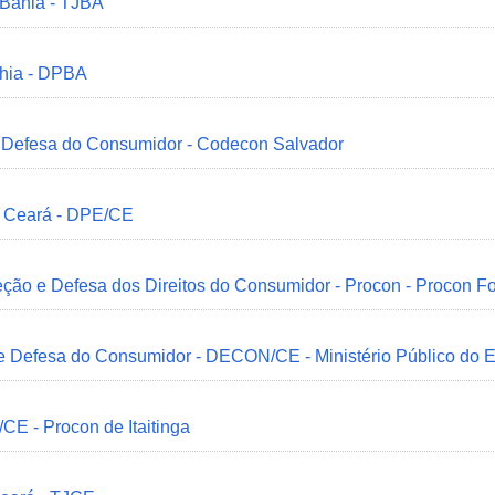
 Bahia - TJBA
ahia - DPBA
 e Defesa do Consumidor - Codecon Salvador
o Ceará - DPE/CE
ção e Defesa dos Direitos do Consumidor - Procon - Procon Fo
 e Defesa do Consumidor - DECON/CE - Ministério Público do
/CE - Procon de Itaitinga