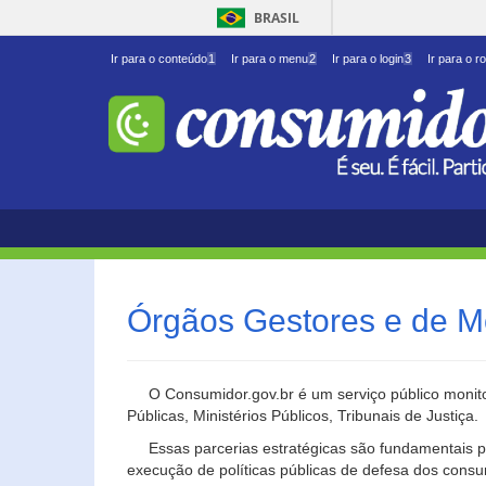
BRASIL
Ir para o conteúdo
1
Ir para o menu
2
Ir para o login
3
Ir para o r
Órgãos Gestores e de M
O Consumidor.gov.br é um serviço público monito
Públicas, Ministérios Públicos, Tribunais de Justiça.
Essas parcerias estratégicas são fundamentais p
execução de políticas públicas de defesa dos cons