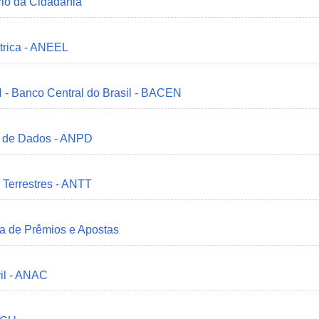
ério da Cidadania
trica - ANEEL
 - Banco Central do Brasil - BACEN
o de Dados - ANPD
 Terrestres - ANTT
ia de Prêmios e Apostas
il - ANAC