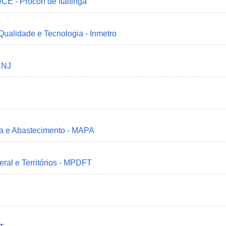
/CE - Procon de Itaitinga
 Qualidade e Tecnologia - Inmetro
CNJ
ria e Abastecimento - MAPA
deral e Territórios - MPDFT