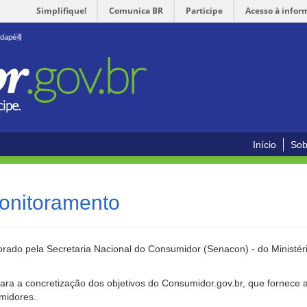
Simplifique!
Comunica BR
Participe
Acesso à infor
odapé
4
Início
Sob
onitoramento
rado pela Secretaria Nacional do Consumidor (Senacon) - do Ministéri
ara a concretização dos objetivos do Consumidor.gov.br, que fornece 
umidores.