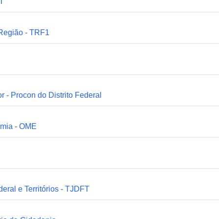
MT
 Região - TRF1
r - Procon do Distrito Federal
omia - OME
deral e Territórios - TJDFT