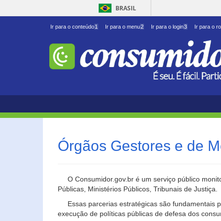
BRASIL
Ir para o conteúdo
1
Ir para o menu
2
Ir para o login
3
Ir para o r
Órgãos Gestores e de M
O Consumidor.gov.br é um serviço público monito
Públicas, Ministérios Públicos, Tribunais de Justiça.
Essas parcerias estratégicas são fundamentais p
execução de políticas públicas de defesa dos cons