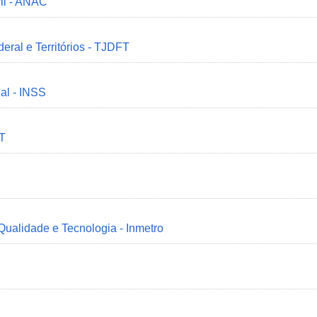
il - ANAC
deral e Territórios - TJDFT
ial - INSS
MT
 Qualidade e Tecnologia - Inmetro