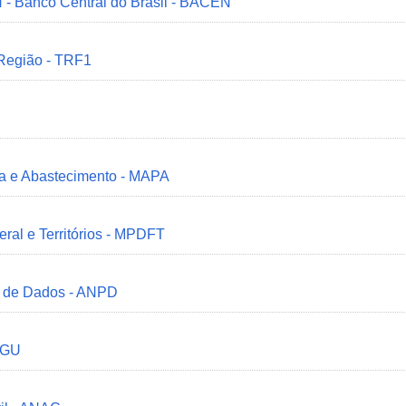
 - Banco Central do Brasil - BACEN
 Região - TRF1
ria e Abastecimento - MAPA
deral e Territórios - MPDFT
o de Dados - ANPD
 CGU