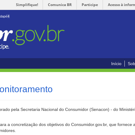
Simplifique!
Comunica BR
Participe
Acesso à infor
odapé
4
Início
Sob
onitoramento
rado pela Secretaria Nacional do Consumidor (Senacon) - do Ministéri
ara a concretização dos objetivos do Consumidor.gov.br, que fornece 
umidores.