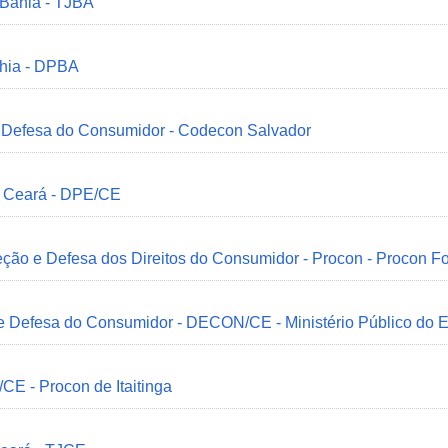
 Bahia - TJBA
ahia - DPBA
 e Defesa do Consumidor - Codecon Salvador
o Ceará - DPE/CE
ção e Defesa dos Direitos do Consumidor - Procon - Procon Fo
 e Defesa do Consumidor - DECON/CE - Ministério Público do
/CE - Procon de Itaitinga