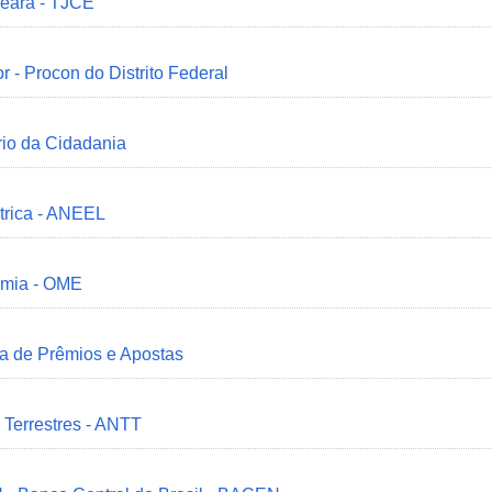
Ceará - TJCE
r - Procon do Distrito Federal
ério da Cidadania
trica - ANEEL
omia - OME
ia de Prêmios e Apostas
 Terrestres - ANTT