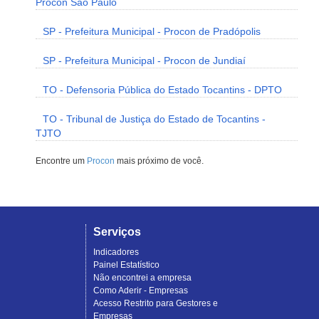
Procon São Paulo
SP - Prefeitura Municipal - Procon de Pradópolis
SP - Prefeitura Municipal - Procon de Jundiaí
TO - Defensoria Pública do Estado Tocantins - DPTO
TO - Tribunal de Justiça do Estado de Tocantins -
TJTO
Encontre um
Procon
mais próximo de você.
Serviços
Indicadores
Painel Estatístico
Não encontrei a empresa
Como Aderir - Empresas
Acesso Restrito para Gestores e
Empresas