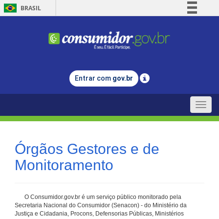
BRASIL
Simplifique!
Comunica BR
Participe
Acesso à informação
Entrar com
gov.br
Legislação
Canais
Toggle
naviga
Órgãos Gestores e de
Monitoramento
O Consumidor.gov.br é um serviço público monitorado pela
Secretaria Nacional do Consumidor (Senacon) - do Ministério da
Justiça e Cidadania, Procons, Defensorias Públicas, Ministérios