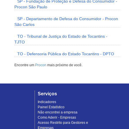
SP - Fundação de Proteção e Defesa do Consumidor -
Procon São Paulo
SP - Departamento de Defesa do Consumidor - Procon
São Carlos
TO - Tribunal de Justiça do Estado de Tocantins -
TJTO
TO - Defensoria Pública do Estado Tocantins - DPTO
Encontre um
Procon
mais próximo de você.
Serviços
Indicadores
Painel Estatístico
Não encontrei a empresa
Como Aderir - Empresas
Acesso Restrito para Gestores e
Empresas