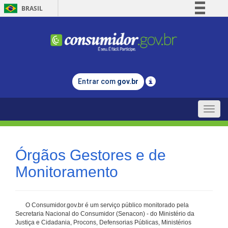
BRASIL
Simplifique!
Comunica BR
Participe
Acesso à informação
Entrar com
gov.br
Legislação
Canais
Toggle
naviga
Órgãos Gestores e de
Monitoramento
O Consumidor.gov.br é um serviço público monitorado pela
Secretaria Nacional do Consumidor (Senacon) - do Ministério da
Justiça e Cidadania, Procons, Defensorias Públicas, Ministérios