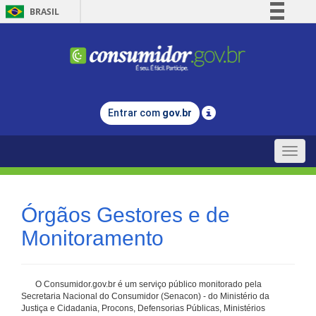
BRASIL
Simplifique!
Comunica BR
Participe
Acesso à informação
Entrar com
gov.br
Legislação
Canais
Toggle
naviga
Órgãos Gestores e de
Monitoramento
O Consumidor.gov.br é um serviço público monitorado pela
Secretaria Nacional do Consumidor (Senacon) - do Ministério da
Justiça e Cidadania, Procons, Defensorias Públicas, Ministérios