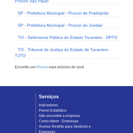
Procon São Paulo
SP - Prefeitura Municipal - Procon de Pradópolis
SP - Prefeitura Municipal - Procon de Jundiaí
TO - Defensoria Pública do Estado Tocantins - DPTO
TO - Tribunal de Justiça do Estado de Tocantins -
TJTO
Encontre um
Procon
mais próximo de você.
Serviços
Indicadores
Painel Estatístico
Não encontrei a empresa
Como Aderir - Empresas
Acesso Restrito para Gestores e
Empresas