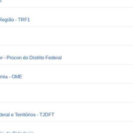
MT
 Região - TRF1
r - Procon do Distrito Federal
omia - OME
deral e Territórios - TJDFT