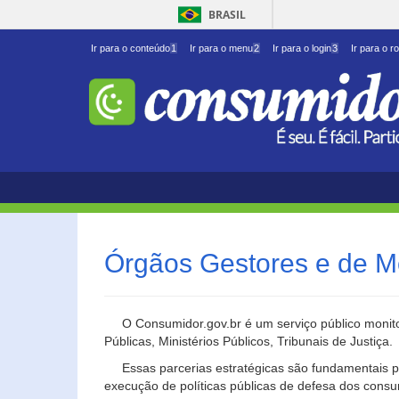
BRASIL
Ir para o conteúdo
1
Ir para o menu
2
Ir para o login
3
Ir para o r
Órgãos Gestores e de M
O Consumidor.gov.br é um serviço público monito
Públicas, Ministérios Públicos, Tribunais de Justiça.
Essas parcerias estratégicas são fundamentais p
execução de políticas públicas de defesa dos cons