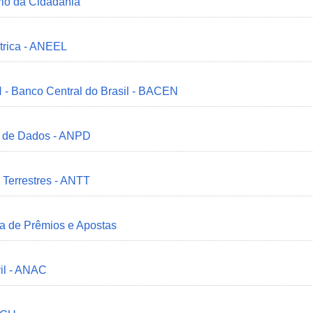
ério da Cidadania
trica - ANEEL
 - Banco Central do Brasil - BACEN
o de Dados - ANPD
 Terrestres - ANTT
ia de Prêmios e Apostas
il - ANAC