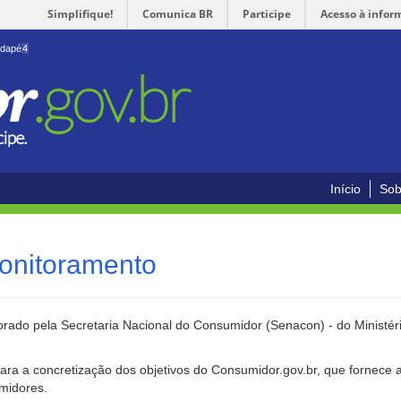
Simplifique!
Comunica BR
Participe
Acesso à infor
odapé
4
Início
Sob
onitoramento
rado pela Secretaria Nacional do Consumidor (Senacon) - do Ministéri
ara a concretização dos objetivos do Consumidor.gov.br, que fornece 
umidores.