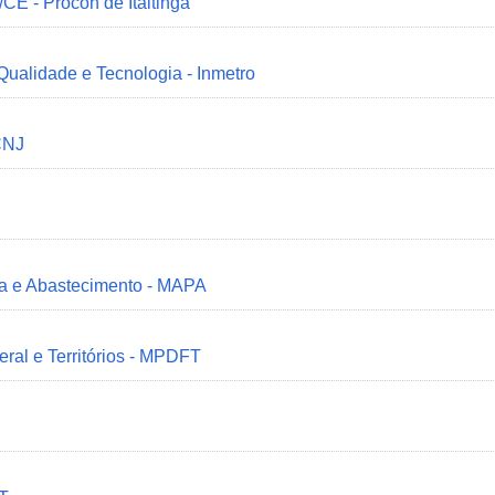
/CE - Procon de Itaitinga
 Qualidade e Tecnologia - Inmetro
CNJ
ria e Abastecimento - MAPA
deral e Territórios - MPDFT