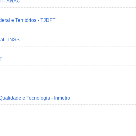
il - ANAC
deral e Territórios - TJDFT
ial - INSS
MT
 Qualidade e Tecnologia - Inmetro