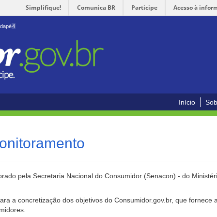
Simplifique!
Comunica BR
Participe
Acesso à infor
odapé
4
Início
Sob
onitoramento
rado pela Secretaria Nacional do Consumidor (Senacon) - do Ministéri
ara a concretização dos objetivos do Consumidor.gov.br, que fornece 
umidores.