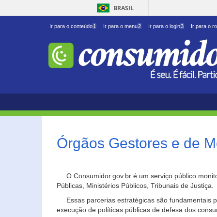
BRASIL
Ir para o conteúdo
1
Ir para o menu
2
Ir para o login
3
Ir para o r
Órgãos Gestores e de M
O Consumidor.gov.br é um serviço público monito
Públicas, Ministérios Públicos, Tribunais de Justiça.
Essas parcerias estratégicas são fundamentais p
execução de políticas públicas de defesa dos cons