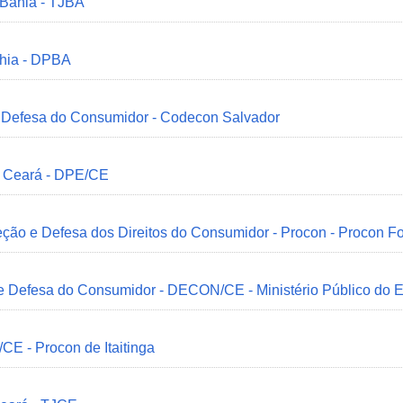
 Bahia - TJBA
ahia - DPBA
 e Defesa do Consumidor - Codecon Salvador
o Ceará - DPE/CE
ção e Defesa dos Direitos do Consumidor - Procon - Procon Fo
 e Defesa do Consumidor - DECON/CE - Ministério Público do
/CE - Procon de Itaitinga