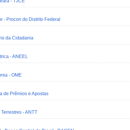
Ceará - TJCE
r - Procon do Distrito Federal
ério da Cidadania
trica - ANEEL
omia - OME
ia de Prêmios e Apostas
 Terrestres - ANTT