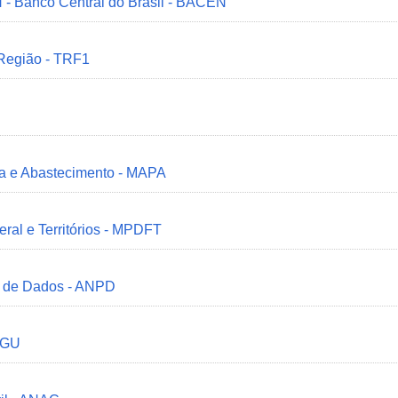
 - Banco Central do Brasil - BACEN
 Região - TRF1
ria e Abastecimento - MAPA
deral e Territórios - MPDFT
o de Dados - ANPD
 CGU