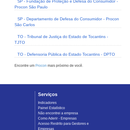
SP - Fundação de Proteção e Defesa do Consumidor -
Procon São Paulo
SP - Departamento de Defesa do Consumidor - Procon
São Carlos
TO - Tribunal de Justiça do Estado de Tocantins -
TJTO
TO - Defensoria Pública do Estado Tocantins - DPTO
Encontre um
Procon
mais próximo de você.
Serviços
Indicadores
Painel Estatístico
Não encontrei a empresa
Como Aderir - Empresas
Acesso Restrito para Gestores e
Empresas