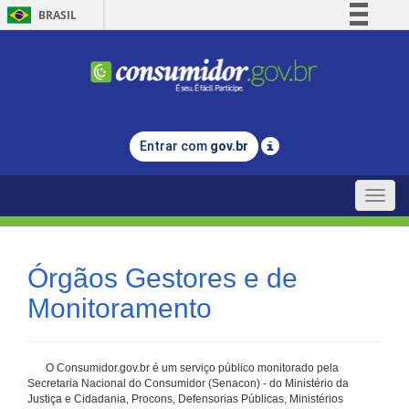
BRASIL
Simplifique!
Comunica BR
Participe
Acesso à informação
Entrar com
gov.br
Legislação
Canais
Toggle
naviga
Órgãos Gestores e de
Monitoramento
O Consumidor.gov.br é um serviço público monitorado pela
Secretaria Nacional do Consumidor (Senacon) - do Ministério da
Justiça e Cidadania, Procons, Defensorias Públicas, Ministérios