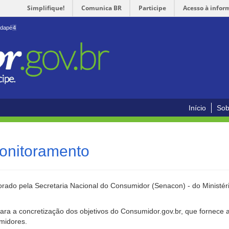
Simplifique!
Comunica BR
Participe
Acesso à infor
odapé
4
Início
Sob
onitoramento
rado pela Secretaria Nacional do Consumidor (Senacon) - do Ministéri
ara a concretização dos objetivos do Consumidor.gov.br, que fornece 
umidores.