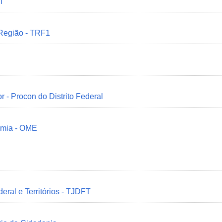
MT
 Região - TRF1
r - Procon do Distrito Federal
omia - OME
deral e Territórios - TJDFT