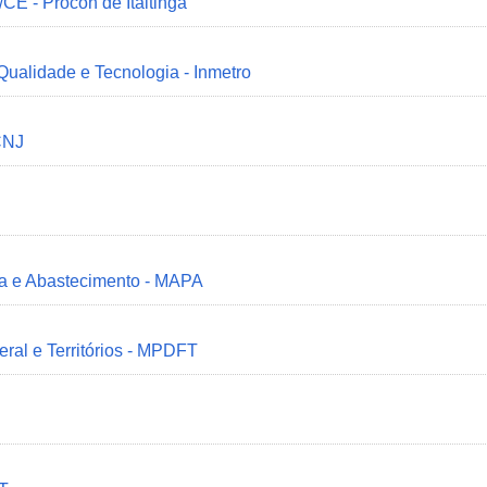
/CE - Procon de Itaitinga
 Qualidade e Tecnologia - Inmetro
CNJ
ria e Abastecimento - MAPA
deral e Territórios - MPDFT