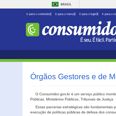
BRASIL
Ir para o conteúdo
1
Ir para o menu
2
Ir para o login
3
Ir para o r
Órgãos Gestores e de M
O Consumidor.gov.br é um serviço público monito
Públicas, Ministérios Públicos, Tribunais de Justiça.
Essas parcerias estratégicas são fundamentais p
execução de políticas públicas de defesa dos cons