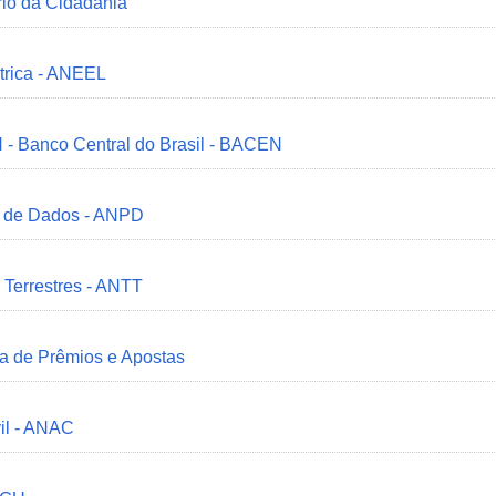
ério da Cidadania
trica - ANEEL
 - Banco Central do Brasil - BACEN
o de Dados - ANPD
 Terrestres - ANTT
ia de Prêmios e Apostas
il - ANAC