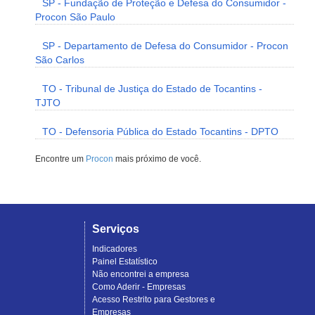
SP - Fundação de Proteção e Defesa do Consumidor -
Procon São Paulo
SP - Departamento de Defesa do Consumidor - Procon
São Carlos
TO - Tribunal de Justiça do Estado de Tocantins -
TJTO
TO - Defensoria Pública do Estado Tocantins - DPTO
Encontre um
Procon
mais próximo de você.
Serviços
Indicadores
Painel Estatístico
Não encontrei a empresa
Como Aderir - Empresas
Acesso Restrito para Gestores e
Empresas