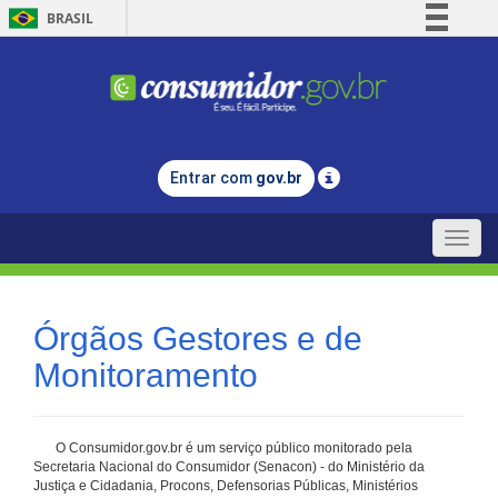
BRASIL
Simplifique!
Comunica BR
Participe
Acesso à informação
Entrar com
gov.br
Legislação
Canais
Toggle
naviga
Órgãos Gestores e de
Monitoramento
O Consumidor.gov.br é um serviço público monitorado pela
Secretaria Nacional do Consumidor (Senacon) - do Ministério da
Justiça e Cidadania, Procons, Defensorias Públicas, Ministérios