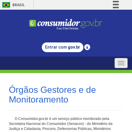
BRASIL
Simplifique!
Comunica BR
Participe
Acesso à informação
Entrar com
gov.br
Legislação
Canais
Toggle
naviga
Órgãos Gestores e de
Monitoramento
O Consumidor.gov.br é um serviço público monitorado pela
Secretaria Nacional do Consumidor (Senacon) - do Ministério da
Justiça e Cidadania, Procons, Defensorias Públicas, Ministérios