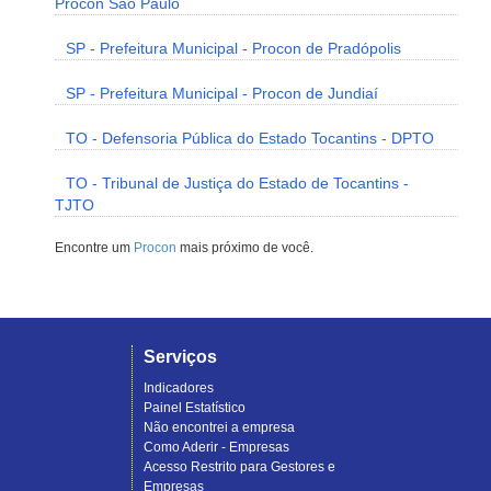
Procon São Paulo
SP - Prefeitura Municipal - Procon de Pradópolis
SP - Prefeitura Municipal - Procon de Jundiaí
TO - Defensoria Pública do Estado Tocantins - DPTO
TO - Tribunal de Justiça do Estado de Tocantins -
TJTO
Encontre um
Procon
mais próximo de você.
Serviços
Indicadores
Painel Estatístico
Não encontrei a empresa
Como Aderir - Empresas
Acesso Restrito para Gestores e
Empresas