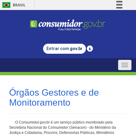
BRASIL
Simplifique!
Comunica BR
Participe
Acesso à informação
Entrar com
gov.br
Legislação
Canais
Toggle
naviga
Órgãos Gestores e de
Monitoramento
O Consumidor.gov.br é um serviço público monitorado pela
Secretaria Nacional do Consumidor (Senacon) - do Ministério da
Justiça e Cidadania, Procons, Defensorias Públicas, Ministérios