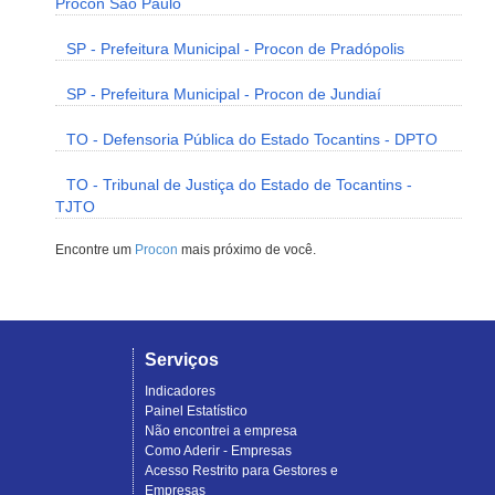
Procon São Paulo
SP - Prefeitura Municipal - Procon de Pradópolis
SP - Prefeitura Municipal - Procon de Jundiaí
TO - Defensoria Pública do Estado Tocantins - DPTO
TO - Tribunal de Justiça do Estado de Tocantins -
TJTO
Encontre um
Procon
mais próximo de você.
Serviços
Indicadores
Painel Estatístico
Não encontrei a empresa
Como Aderir - Empresas
Acesso Restrito para Gestores e
Empresas