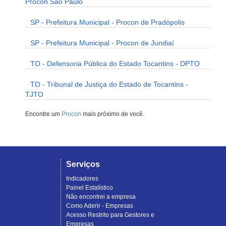
Procon São Paulo
SP - Prefeitura Municipal - Procon de Pradópolis
SP - Prefeitura Municipal - Procon de Jundiaí
TO - Defensoria Pública do Estado Tocantins - DPTO
TO - Tribunal de Justiça do Estado de Tocantins -
TJTO
Encontre um
Procon
mais próximo de você.
Serviços
Indicadores
Painel Estatístico
Não encontrei a empresa
Como Aderir - Empresas
Acesso Restrito para Gestores e
Empresas