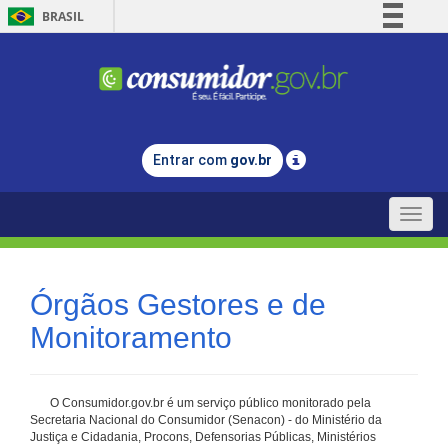
BRASIL
Simplifique!
Comunica BR
Participe
Acesso à informação
Entrar com
gov.br
Legislação
Canais
Toggle
naviga
Órgãos Gestores e de
Monitoramento
O Consumidor.gov.br é um serviço público monitorado pela
Secretaria Nacional do Consumidor (Senacon) - do Ministério da
Justiça e Cidadania, Procons, Defensorias Públicas, Ministérios