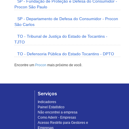
SP - Fundação de Proteção e Defesa do Consumidor -
Procon São Paulo
SP - Departamento de Defesa do Consumidor - Procon
São Carlos
TO - Tribunal de Justiça do Estado de Tocantins -
TJTO
TO - Defensoria Pública do Estado Tocantins - DPTO
Encontre um
Procon
mais próximo de você.
Serviços
Indicadores
Painel Estatístico
Não encontrei a empresa
Como Aderir - Empresas
Acesso Restrito para Gestores e
Empresas