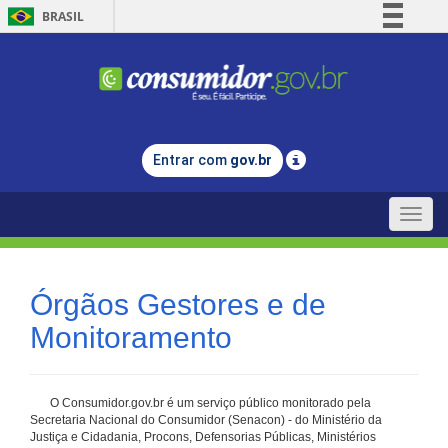
BRASIL
Simplifique!
Comunica BR
Participe
Acesso à informação
Entrar com
gov.br
Legislação
Canais
Toggle
naviga
Órgãos Gestores e de
Monitoramento
O Consumidor.gov.br é um serviço público monitorado pela
Secretaria Nacional do Consumidor (Senacon) - do Ministério da
Justiça e Cidadania, Procons, Defensorias Públicas, Ministérios