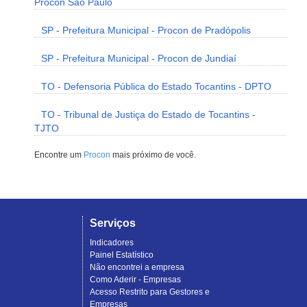
Procon São Paulo
SP - Prefeitura Municipal - Procon de Pradópolis
SP - Prefeitura Municipal - Procon de Jundiaí
TO - Defensoria Pública do Estado Tocantins - DPTO
TO - Tribunal de Justiça do Estado de Tocantins -
TJTO
Encontre um
Procon
mais próximo de você.
Serviços
Indicadores
Painel Estatístico
Não encontrei a empresa
Como Aderir - Empresas
Acesso Restrito para Gestores e
Empresas