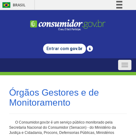
BRASIL
Simplifique!
Comunica BR
Participe
Acesso à informação
Entrar com
gov.br
Legislação
Canais
Toggle
naviga
Órgãos Gestores e de
Monitoramento
O Consumidor.gov.br é um serviço público monitorado pela
Secretaria Nacional do Consumidor (Senacon) - do Ministério da
Justiça e Cidadania, Procons, Defensorias Públicas, Ministérios