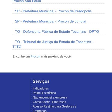
Procon São Paulo
SP - Prefeitura Municipal - Procon de Pradópolis
SP - Prefeitura Municipal - Procon de Jundiaí
TO - Defensoria Pública do Estado Tocantins - DPTO
TO - Tribunal de Justiça do Estado de Tocantins -
TJTO
Encontre um
Procon
mais próximo de você.
Serviços
Indicadores
Painel Estatístico
Não encontrei a empresa
Como Aderir - Empresas
Acesso Restrito para Gestores e
Empresas