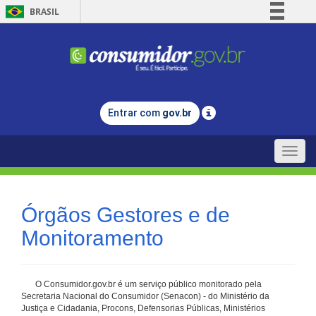
BRASIL
Simplifique!
Comunica BR
Participe
Acesso à informação
Entrar com
gov.br
Legislação
Canais
Toggle
naviga
Órgãos Gestores e de
Monitoramento
O Consumidor.gov.br é um serviço público monitorado pela
Secretaria Nacional do Consumidor (Senacon) - do Ministério da
Justiça e Cidadania, Procons, Defensorias Públicas, Ministérios