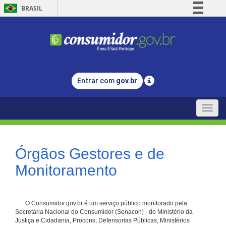
BRASIL
Simplifique!
Comunica BR
Participe
Acesso à informação
Entrar com
gov.br
Legislação
Canais
Toggle
naviga
Órgãos Gestores e de
Monitoramento
O Consumidor.gov.br é um serviço público monitorado pela
Secretaria Nacional do Consumidor (Senacon) - do Ministério da
Justiça e Cidadania, Procons, Defensorias Públicas, Ministérios