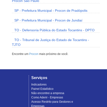
Procon São Paulo
SP - Prefeitura Municipal - Procon de Pradópolis
SP - Prefeitura Municipal - Procon de Jundiaí
TO - Defensoria Pública do Estado Tocantins - DPTO
TO - Tribunal de Justiça do Estado de Tocantins -
TJTO
Encontre um
Procon
mais próximo de você.
Serviços
Indicadores
Painel Estatístico
Não encontrei a empresa
Como Aderir - Empresas
Acesso Restrito para Gestores e
Empresas