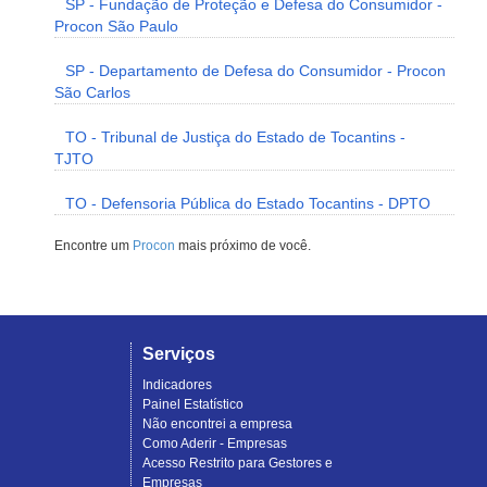
SP - Fundação de Proteção e Defesa do Consumidor -
Procon São Paulo
SP - Departamento de Defesa do Consumidor - Procon
São Carlos
TO - Tribunal de Justiça do Estado de Tocantins -
TJTO
TO - Defensoria Pública do Estado Tocantins - DPTO
Encontre um
Procon
mais próximo de você.
Serviços
Indicadores
Painel Estatístico
Não encontrei a empresa
Como Aderir - Empresas
Acesso Restrito para Gestores e
Empresas