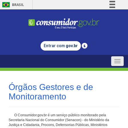
BRASIL
Simplifique!
Comunica BR
Participe
Acesso à informação
Entrar com
gov.br
Legislação
Canais
Toggle
naviga
Órgãos Gestores e de
Monitoramento
O Consumidor.gov.br é um serviço público monitorado pela
Secretaria Nacional do Consumidor (Senacon) - do Ministério da
Justiça e Cidadania, Procons, Defensorias Públicas, Ministérios