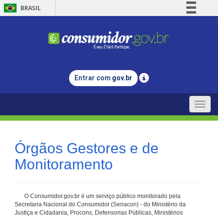
BRASIL
Simplifique!
Comunica BR
Participe
Acesso à informação
Entrar com
gov.br
Legislação
Canais
Toggle
naviga
Órgãos Gestores e de
Monitoramento
O Consumidor.gov.br é um serviço público monitorado pela
Secretaria Nacional do Consumidor (Senacon) - do Ministério da
Justiça e Cidadania, Procons, Defensorias Públicas, Ministérios