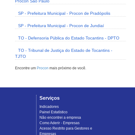
Procon São Paulo
SP - Prefeitura Municipal - Procon de Pradópolis
SP - Prefeitura Municipal - Procon de Jundiaí
TO - Defensoria Pública do Estado Tocantins - DPTO
TO - Tribunal de Justiça do Estado de Tocantins -
TJTO
Encontre um
Procon
mais próximo de você.
Serviços
Indicadores
Painel Estatístico
Não encontrei a empresa
Como Aderir - Empresas
Acesso Restrito para Gestores e
Empresas