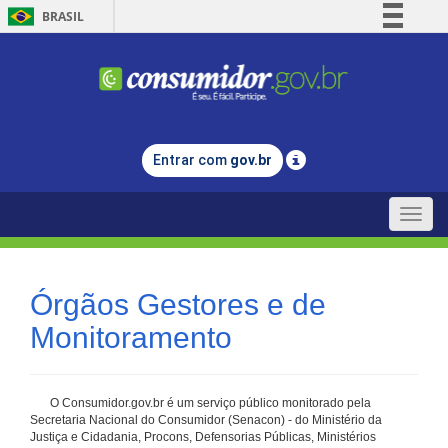
BRASIL
Simplifique!
Comunica BR
Participe
Acesso à informação
Entrar com
gov.br
Legislação
Canais
Toggle
naviga
Órgãos Gestores e de
Monitoramento
O Consumidor.gov.br é um serviço público monitorado pela
Secretaria Nacional do Consumidor (Senacon) - do Ministério da
Justiça e Cidadania, Procons, Defensorias Públicas, Ministérios