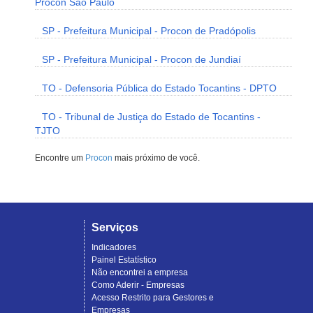
Procon São Paulo
SP - Prefeitura Municipal - Procon de Pradópolis
SP - Prefeitura Municipal - Procon de Jundiaí
TO - Defensoria Pública do Estado Tocantins - DPTO
TO - Tribunal de Justiça do Estado de Tocantins -
TJTO
Encontre um
Procon
mais próximo de você.
Serviços
Indicadores
Painel Estatístico
Não encontrei a empresa
Como Aderir - Empresas
Acesso Restrito para Gestores e
Empresas