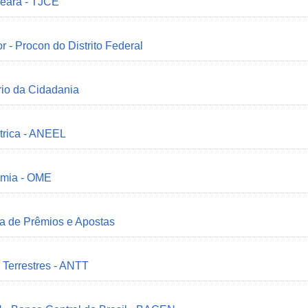
Ceará - TJCE
r - Procon do Distrito Federal
ério da Cidadania
trica - ANEEL
omia - OME
ia de Prêmios e Apostas
 Terrestres - ANTT