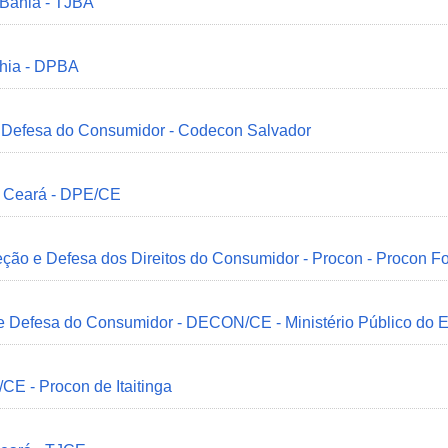
 Bahia - TJBA
ahia - DPBA
 e Defesa do Consumidor - Codecon Salvador
o Ceará - DPE/CE
ção e Defesa dos Direitos do Consumidor - Procon - Procon Fo
 e Defesa do Consumidor - DECON/CE - Ministério Público do
/CE - Procon de Itaitinga