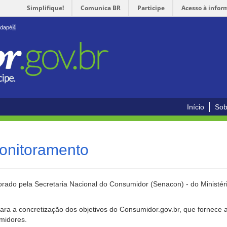
Simplifique!
Comunica BR
Participe
Acesso à infor
odapé
4
Início
Sob
onitoramento
rado pela Secretaria Nacional do Consumidor (Senacon) - do Ministéri
ara a concretização dos objetivos do Consumidor.gov.br, que fornece 
umidores.