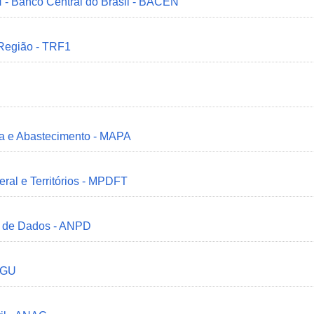
 - Banco Central do Brasil - BACEN
 Região - TRF1
ria e Abastecimento - MAPA
deral e Territórios - MPDFT
o de Dados - ANPD
 CGU