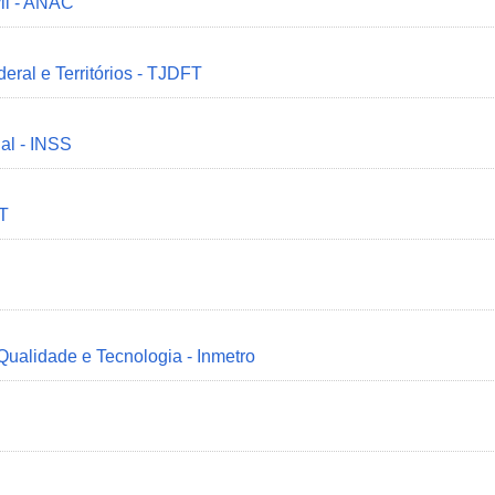
il - ANAC
deral e Territórios - TJDFT
ial - INSS
MT
 Qualidade e Tecnologia - Inmetro