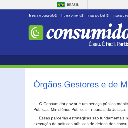
BRASIL
Ir para o conteúdo
1
Ir para o menu
2
Ir para o login
3
Ir para o r
Órgãos Gestores e de M
O Consumidor.gov.br é um serviço público monito
Públicas, Ministérios Públicos, Tribunais de Justiça.
Essas parcerias estratégicas são fundamentais p
execução de políticas públicas de defesa dos cons