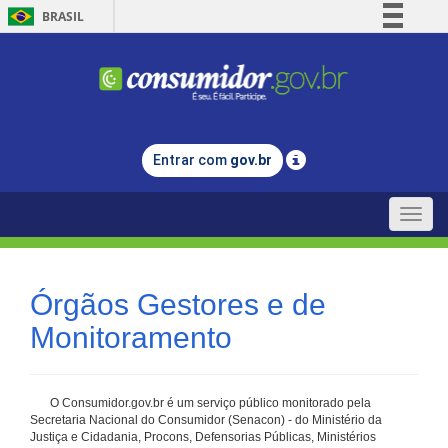
BRASIL
Simplifique!
Comunica BR
Participe
Acesso à informação
Entrar com
gov.br
Legislação
Canais
Toggle
naviga
Órgãos Gestores e de
Monitoramento
O Consumidor.gov.br é um serviço público monitorado pela
Secretaria Nacional do Consumidor (Senacon) - do Ministério da
Justiça e Cidadania, Procons, Defensorias Públicas, Ministérios