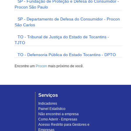
SP - Fundação de Proteção e Defesa do Consumidor -
Procon São Paulo
SP - Departamento de Defesa do Consumidor - Procon
São Carlos
TO - Tribunal de Justiça do Estado de Tocantins -
TJTO
TO - Defensoria Pública do Estado Tocantins - DPTO
Encontre um
Procon
mais próximo de você.
Serviços
Indicadores
Painel Estatístico
Não encontrei a empresa
Como Aderir - Empresas
Acesso Restrito para Gestores e
Empresas