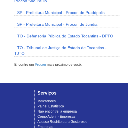
Procon São Paulo
SP - Prefeitura Municipal - Procon de Pradópolis
SP - Prefeitura Municipal - Procon de Jundiaí
TO - Defensoria Pública do Estado Tocantins - DPTO
TO - Tribunal de Justiça do Estado de Tocantins -
TJTO
Encontre um
Procon
mais próximo de você.
Serviços
Indicadores
Painel Estatístico
Não encontrei a empresa
Como Aderir - Empresas
Acesso Restrito para Gestores e
Empresas