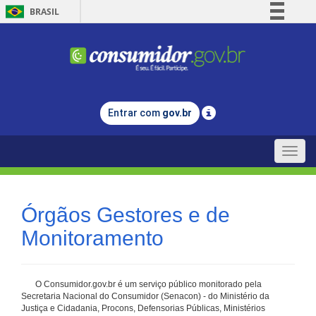
BRASIL
Simplifique!
Comunica BR
Participe
Acesso à informação
Entrar com
gov.br
Legislação
Canais
Toggle
naviga
Órgãos Gestores e de
Monitoramento
O Consumidor.gov.br é um serviço público monitorado pela
Secretaria Nacional do Consumidor (Senacon) - do Ministério da
Justiça e Cidadania, Procons, Defensorias Públicas, Ministérios