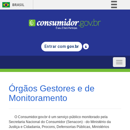
BRASIL
Simplifique!
Comunica BR
Participe
Acesso à informação
Entrar com
gov.br
Legislação
Canais
Toggle
naviga
Órgãos Gestores e de
Monitoramento
O Consumidor.gov.br é um serviço público monitorado pela
Secretaria Nacional do Consumidor (Senacon) - do Ministério da
Justiça e Cidadania, Procons, Defensorias Públicas, Ministérios