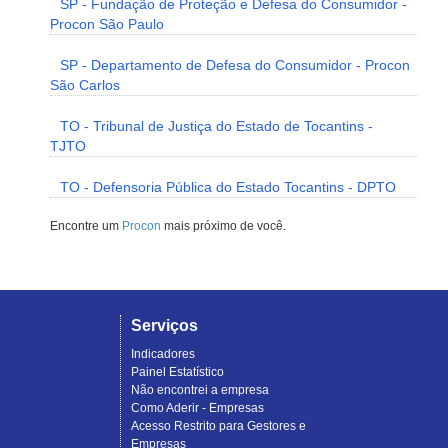
SP - Fundação de Proteção e Defesa do Consumidor -
Procon São Paulo
SP - Departamento de Defesa do Consumidor - Procon
São Carlos
TO - Tribunal de Justiça do Estado de Tocantins -
TJTO
TO - Defensoria Pública do Estado Tocantins - DPTO
Encontre um
Procon
mais próximo de você.
Serviços
Indicadores
Painel Estatístico
Não encontrei a empresa
Como Aderir - Empresas
Acesso Restrito para Gestores e
Empresas