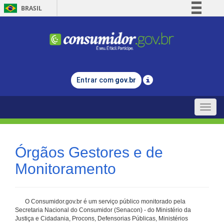
BRASIL
Simplifique!
Comunica BR
Participe
Acesso à informação
Entrar com
gov.br
Legislação
Canais
Toggle
naviga
Órgãos Gestores e de
Monitoramento
O Consumidor.gov.br é um serviço público monitorado pela
Secretaria Nacional do Consumidor (Senacon) - do Ministério da
Justiça e Cidadania, Procons, Defensorias Públicas, Ministérios