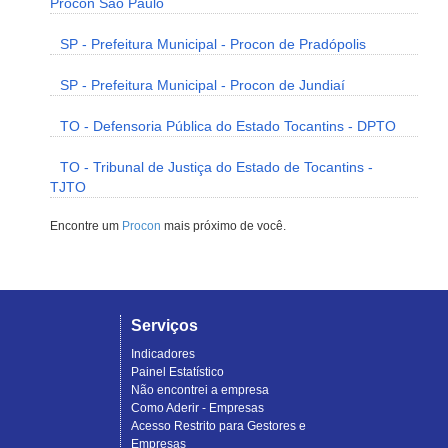
Procon São Paulo
SP - Prefeitura Municipal - Procon de Pradópolis
SP - Prefeitura Municipal - Procon de Jundiaí
TO - Defensoria Pública do Estado Tocantins - DPTO
TO - Tribunal de Justiça do Estado de Tocantins -
TJTO
Encontre um
Procon
mais próximo de você.
Serviços
Indicadores
Painel Estatístico
Não encontrei a empresa
Como Aderir - Empresas
Acesso Restrito para Gestores e
Empresas