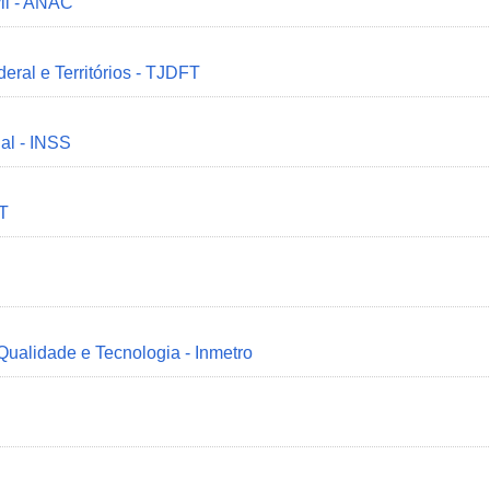
il - ANAC
deral e Territórios - TJDFT
ial - INSS
MT
 Qualidade e Tecnologia - Inmetro