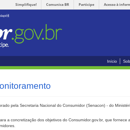
Simplifique!
Comunica BR
Participe
Acesso à infor
odapé
4
Início
Sob
onitoramento
rado pela Secretaria Nacional do Consumidor (Senacon) - do Ministéri
ara a concretização dos objetivos do Consumidor.gov.br, que fornece 
umidores.