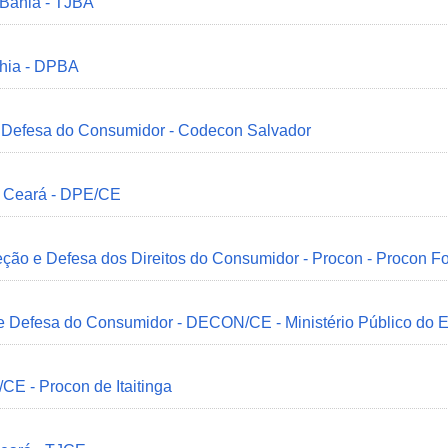
 Bahia - TJBA
ahia - DPBA
 e Defesa do Consumidor - Codecon Salvador
o Ceará - DPE/CE
ção e Defesa dos Direitos do Consumidor - Procon - Procon Fo
 e Defesa do Consumidor - DECON/CE - Ministério Público do
/CE - Procon de Itaitinga