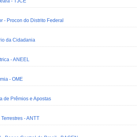
Ceará - TJCE
r - Procon do Distrito Federal
ério da Cidadania
trica - ANEEL
omia - OME
ia de Prêmios e Apostas
 Terrestres - ANTT