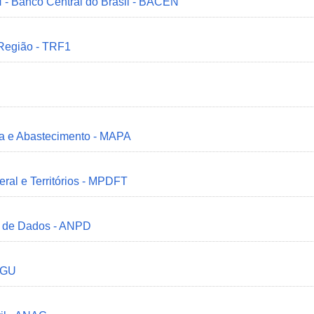
 - Banco Central do Brasil - BACEN
 Região - TRF1
ria e Abastecimento - MAPA
deral e Territórios - MPDFT
o de Dados - ANPD
 CGU