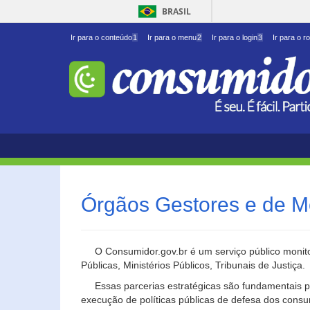
BRASIL
Ir para o conteúdo
1
Ir para o menu
2
Ir para o login
3
Ir para o r
Órgãos Gestores e de M
O Consumidor.gov.br é um serviço público monito
Públicas, Ministérios Públicos, Tribunais de Justiça.
Essas parcerias estratégicas são fundamentais p
execução de políticas públicas de defesa dos cons