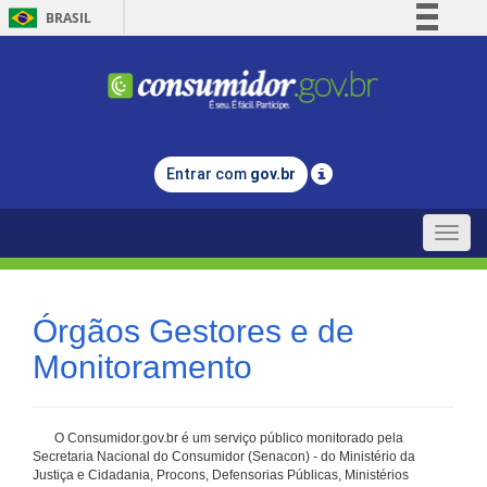
BRASIL
Simplifique!
Comunica BR
Participe
Acesso à informação
Entrar com
gov.br
Legislação
Canais
Toggle
naviga
Órgãos Gestores e de
Monitoramento
O Consumidor.gov.br é um serviço público monitorado pela
Secretaria Nacional do Consumidor (Senacon) - do Ministério da
Justiça e Cidadania, Procons, Defensorias Públicas, Ministérios