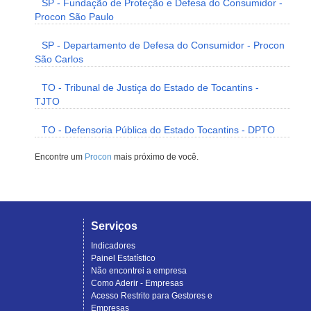
SP - Fundação de Proteção e Defesa do Consumidor -
Procon São Paulo
SP - Departamento de Defesa do Consumidor - Procon
São Carlos
TO - Tribunal de Justiça do Estado de Tocantins -
TJTO
TO - Defensoria Pública do Estado Tocantins - DPTO
Encontre um
Procon
mais próximo de você.
Serviços
Indicadores
Painel Estatístico
Não encontrei a empresa
Como Aderir - Empresas
Acesso Restrito para Gestores e
Empresas