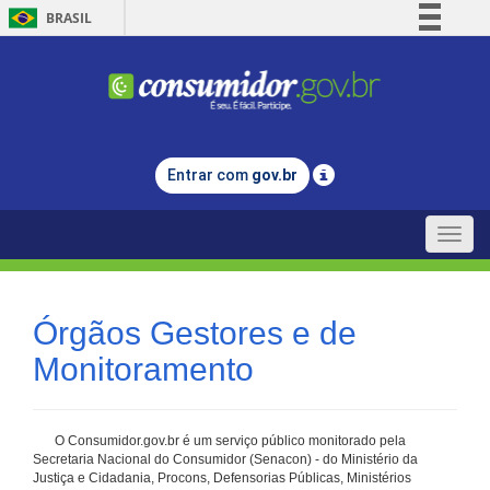
BRASIL
Simplifique!
Comunica BR
Participe
Acesso à informação
Entrar com
gov.br
Legislação
Canais
Toggle
naviga
Órgãos Gestores e de
Monitoramento
O Consumidor.gov.br é um serviço público monitorado pela
Secretaria Nacional do Consumidor (Senacon) - do Ministério da
Justiça e Cidadania, Procons, Defensorias Públicas, Ministérios