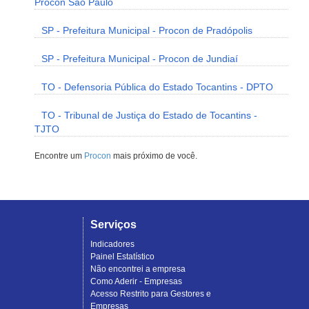
Procon São Paulo
SP - Prefeitura Municipal - Procon de Pradópolis
SP - Prefeitura Municipal - Procon de Jundiaí
TO - Defensoria Pública do Estado Tocantins - DPTO
TO - Tribunal de Justiça do Estado de Tocantins -
TJTO
Encontre um
Procon
mais próximo de você.
Serviços
Indicadores
Painel Estatístico
Não encontrei a empresa
Como Aderir - Empresas
Acesso Restrito para Gestores e
Empresas