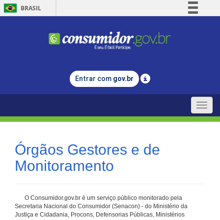
BRASIL
Simplifique!
Comunica BR
Participe
Acesso à informação
Entrar com
gov.br
Legislação
Canais
Toggle
naviga
Órgãos Gestores e de
Monitoramento
O Consumidor.gov.br é um serviço público monitorado pela
Secretaria Nacional do Consumidor (Senacon) - do Ministério da
Justiça e Cidadania, Procons, Defensorias Públicas, Ministérios