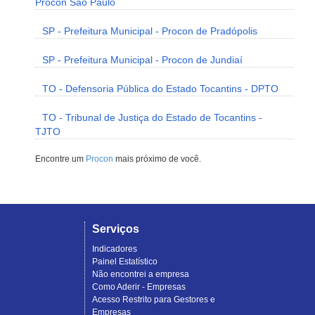
Procon São Paulo
SP - Prefeitura Municipal - Procon de Pradópolis
SP - Prefeitura Municipal - Procon de Jundiaí
TO - Defensoria Pública do Estado Tocantins - DPTO
TO - Tribunal de Justiça do Estado de Tocantins -
TJTO
Encontre um
Procon
mais próximo de você.
Serviços
Indicadores
Painel Estatístico
Não encontrei a empresa
Como Aderir - Empresas
Acesso Restrito para Gestores e
Empresas