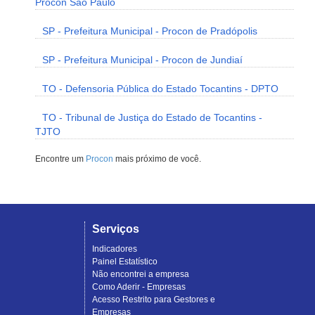
Procon São Paulo
SP - Prefeitura Municipal - Procon de Pradópolis
SP - Prefeitura Municipal - Procon de Jundiaí
TO - Defensoria Pública do Estado Tocantins - DPTO
TO - Tribunal de Justiça do Estado de Tocantins -
TJTO
Encontre um
Procon
mais próximo de você.
Serviços
Indicadores
Painel Estatístico
Não encontrei a empresa
Como Aderir - Empresas
Acesso Restrito para Gestores e
Empresas