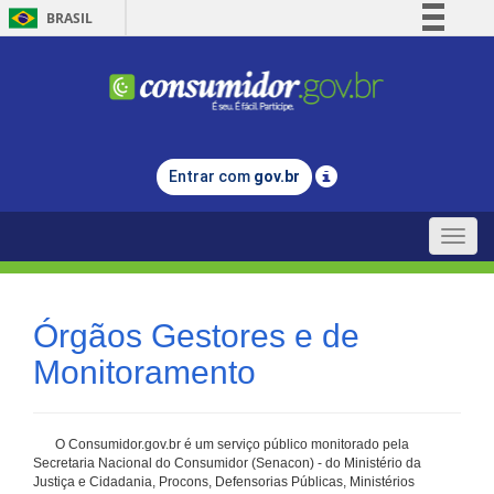
BRASIL
Simplifique!
Comunica BR
Participe
Acesso à informação
Entrar com
gov.br
Legislação
Canais
Toggle
naviga
Órgãos Gestores e de
Monitoramento
O Consumidor.gov.br é um serviço público monitorado pela
Secretaria Nacional do Consumidor (Senacon) - do Ministério da
Justiça e Cidadania, Procons, Defensorias Públicas, Ministérios